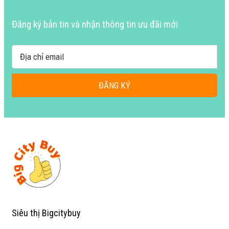
Đăng ký bản tin và nhận thông tin ưu đãi mới
ĐĂNG KÝ
Siêu thị Bigcitybuy