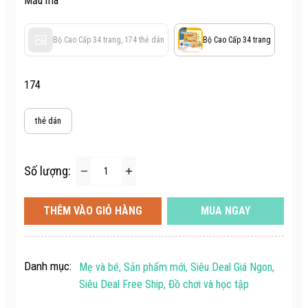
Mẫu mã
Bộ Cao Cấp 34 trang, 174 thẻ dán
Bộ Cao Cấp 34 trang
174
thẻ dán
Số lượng:
THÊM VÀO GIỎ HÀNG
MUA NGAY
Danh mục:
Mẹ và bé, Sản phẩm mới, Siêu Deal Giá Ngon,
Siêu Deal Free Ship, Đồ chơi và học tập