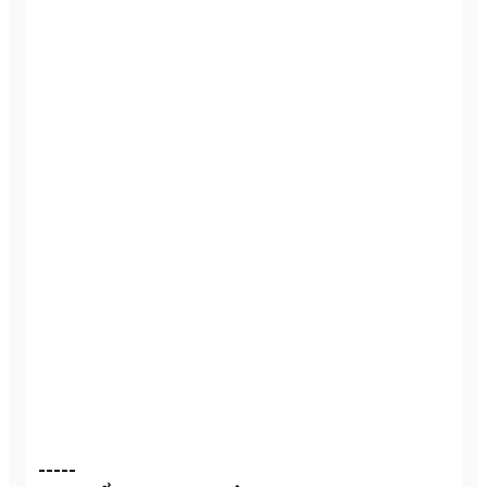
-----