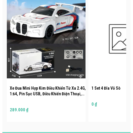
Xe Đua Mini Hợp Kim Điều Khiển Từ Xa 2.4G,
1 Set 4 Đĩa Vỏ Sò
1:64, Pin Sạc USB, Điều Khiển Điện Thoại,
Đèn LED
0 ₫
289.000 ₫