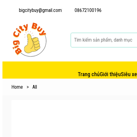
bigcitybuy@gmail.com
08672100196
Trang chủ
Giới thiệu
Siêu x
Home
>
All