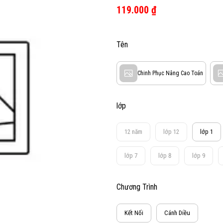
119.000 ₫
Tên
Chinh Phục Nâng Cao Toán
lớp
12 năm
lớp 12
lớp 1
lớp 7
lớp 8
lớp 9
Chương Trình
Kết Nối
Cánh Diều