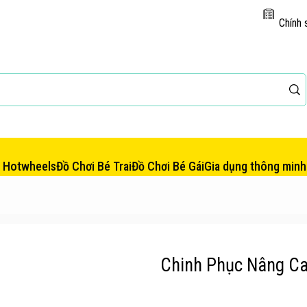
Chính 
e Hotwheels
Đồ Chơi Bé Trai
Đồ Chơi Bé Gái
Gia dụng thông minh
Chinh Phục Nâng C