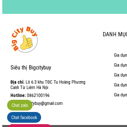
DANH MỤ
Gia dụ
Gia dụ
Siêu thị Bigcitybuy
Gia dụ
Địa chỉ:
Lô 6.3 khu TĐC Tu Hoàng Phương
Gia dụ
Canh Từ Liêm Hà Nội
Gia dụn
Hotline:
0862100196
Email:
bigcitybuy@gmail.com
Chat zalo
Chat facebook