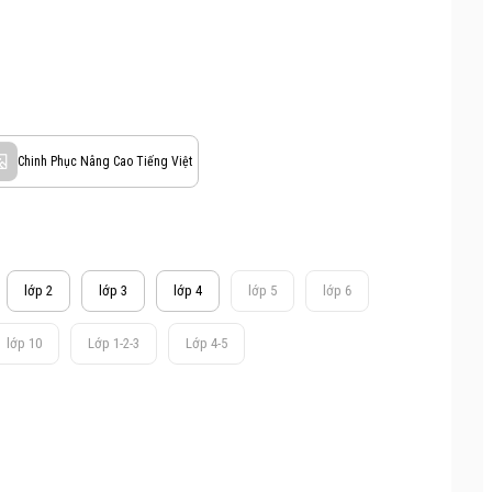
Chinh Phục Nâng Cao Tiếng Việt
lớp 2
lớp 3
lớp 4
lớp 5
lớp 6
lớp 10
Lớp 1-2-3
Lớp 4-5