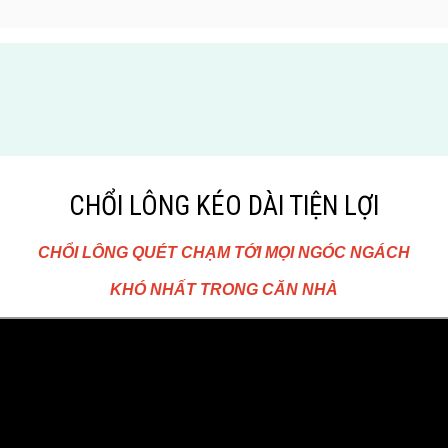
CHỔI LÔNG KÉO DÀI TIỆN LỢI
CHỔI LÔNG QUÉT CHẠM TỚI MỌI NGÓC NGÁCH
KHÓ NHẤT TRONG CĂN NHÀ