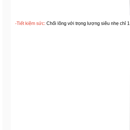
-Tiết kiệm sức:
Chổi lông v
ới trọng lượng siêu nhẹ chỉ