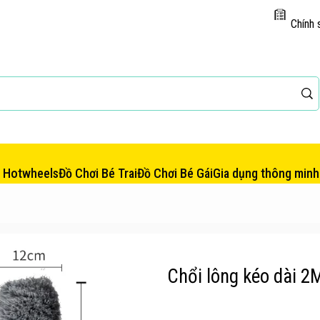
Chính 
e Hotwheels
Đồ Chơi Bé Trai
Đồ Chơi Bé Gái
Gia dụng thông minh
Chổi lông kéo dài 2