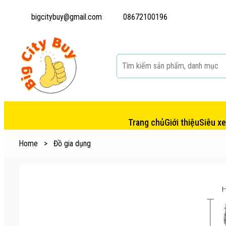
bigcitybuy@gmail.com
08672100196
Trang chủ
Giới thiệu
Siêu x
Home
>
Đồ gia dụng