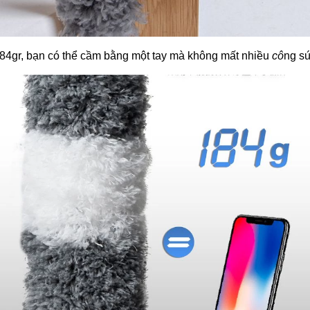
 184gr, bạn có thể cầm bằng một tay mà không mất nhiều
cô
ng sứ