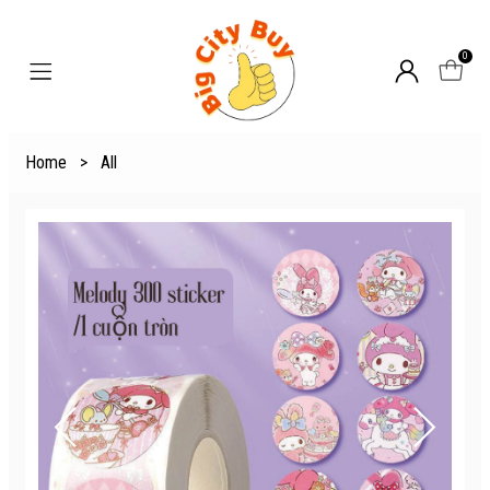
0
Home
>
All