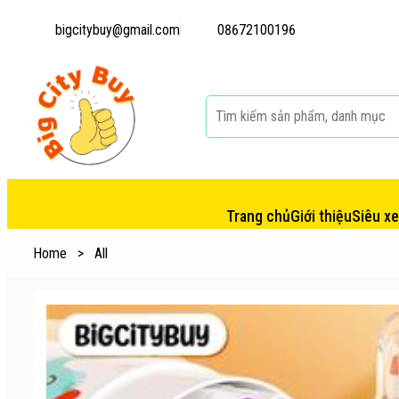
bigcitybuy@gmail.com
08672100196
Trang chủ
Giới thiệu
Siêu x
Home
>
All