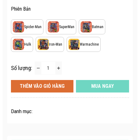
Phiên Bản
Spider-Man
SuperMan
Batman
Hulk
Iron-Man
Warmachine
Số lượng:
THÊM VÀO GIỎ HÀNG
MUA NGAY
Danh mục: