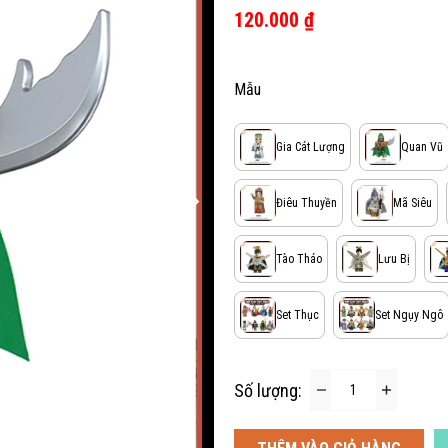
120.000 ₫
Mẫu
Gia Cát Lượng
Quan Vũ
Điêu Thuyền
Mã Siêu
Tào Tháo
Lưu Bị
Set Thục
Set Ngụy Ngô
Số lượng: