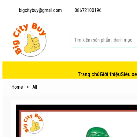
bigcitybuy@gmail.com
08672100196
Trang chủ
Giới thiệu
Siêu x
Home
>
All