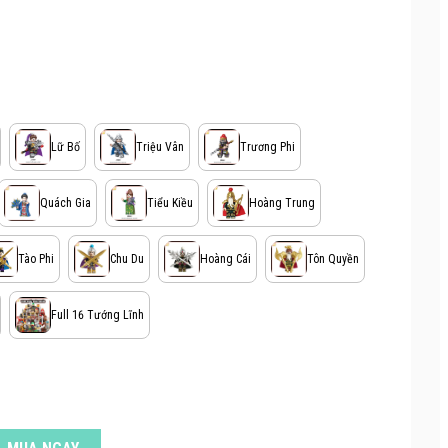
Lữ Bố
Triệu Vân
Trương Phi
Quách Gia
Tiểu Kiều
Hoàng Trung
Tào Phi
Chu Du
Hoàng Cái
Tôn Quyền
Full 16 Tướng Lĩnh