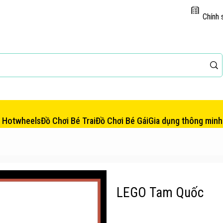
Chính 
e Hotwheels
Đồ Chơi Bé Trai
Đồ Chơi Bé Gái
Gia dụng thông minh
LEGO Tam Quốc