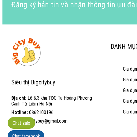
Đăng ký bản tin và nhận thông tin ưu đã
DANH MỤ
Gia dụ
Gia dụ
Siêu thị Bigcitybuy
Gia dụ
Địa chỉ:
Lô 6.3 khu TĐC Tu Hoàng Phương
Gia dụ
Canh Từ Liêm Hà Nội
Gia dụn
Hotline:
0862100196
Email:
bigcitybuy@gmail.com
Chat zalo
Chat facebook