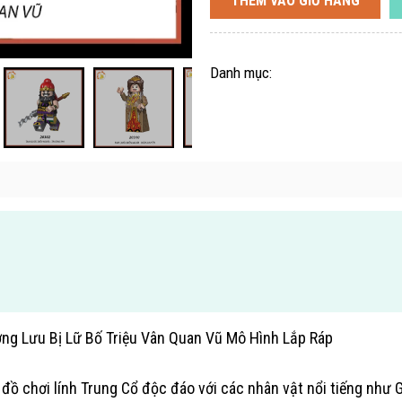
THÊM VÀO GIỎ HÀNG
Danh mục:
ợng Lưu Bị Lữ Bố Triệu Vân Quan Vũ Mô Hình Lắp Ráp
ồ chơi lính Trung Cổ độc đáo với các nhân vật nổi tiếng như Gi