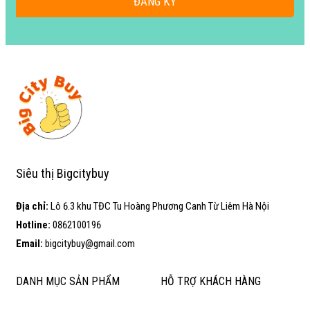
ĐĂNG KÝ
Siêu thị Bigcitybuy
Địa chỉ:
Lô 6.3 khu TĐC Tu Hoàng Phương Canh Từ Liêm Hà Nội
Hotline:
0862100196
Email:
bigcitybuy@gmail.com
DANH MỤC SẢN PHẨM
HỖ TRỢ KHÁCH HÀNG