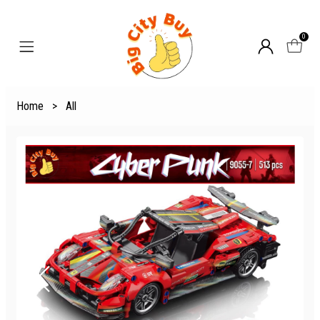
0
Home
>
All