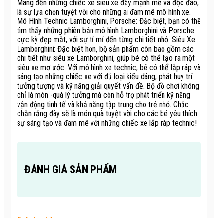
Mang đến những chiếc xe siêu xe đầy mạnh mẽ và độc đáo,
là sự lựa chọn tuyệt vời cho những ai đam mê mô hình xe.
Mô Hình Technic Lamborghini, Porsche: Đặc biệt, bạn có thể
tìm thấy những phiên bản mô hình Lamborghini và Porsche
cực kỳ đẹp mắt, với sự tỉ mỉ đến từng chi tiết nhỏ. Siêu Xe
Lamborghini: Đặc biệt hơn, bộ sản phẩm còn bao gồm các
chi tiết như siêu xe Lamborghini, giúp bé có thể tạo ra một
siêu xe mơ ước. Với mô hình xe technic, bé có thể lắp ráp và
sáng tạo những chiếc xe với đủ loại kiểu dáng, phát huy trí
tưởng tượng và kỹ năng giải quyết vấn đề. Bộ đồ chơi không
chỉ là món -quà lý tưởng mà còn hỗ trợ phát triển kỹ năng
vận động tinh tế và khả năng tập trung cho trẻ nhỏ. Chắc
chắn rằng đây sẽ là món quà tuyệt vời cho các bé yêu thích
sự sáng tạo và đam mê với những chiếc xe lắp ráp technic!
ĐÁNH GIÁ SẢN PHẨM