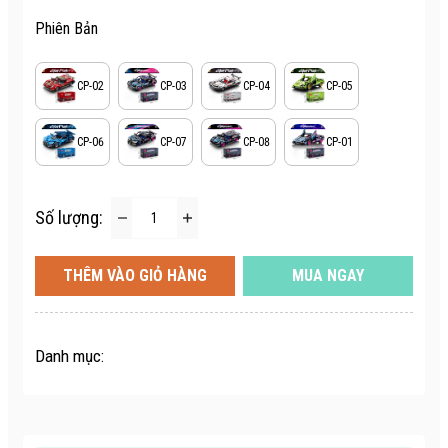
Phiên Bản
CP-02
CP-03
CP-04
CP-05
CP-06
CP-07
CP-08
CP-01
Số lượng:
THÊM VÀO GIỎ HÀNG
MUA NGAY
Danh mục: