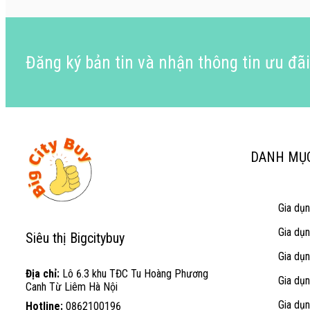
Đăng ký bản tin và nhận thông tin ưu đã
DANH MỤ
Gia dụ
Gia dụ
Siêu thị Bigcitybuy
Gia dụ
Địa chỉ:
Lô 6.3 khu TĐC Tu Hoàng Phương
Gia dụ
Canh Từ Liêm Hà Nội
Gia dụn
Hotline:
0862100196