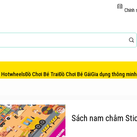
Chính 
e Hotwheels
Đồ Chơi Bé Trai
Đồ Chơi Bé Gái
Gia dụng thông minh
Sách nam châm Stick