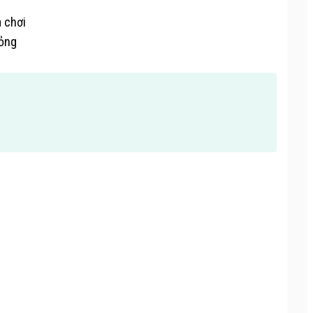
a chơi
hỏng