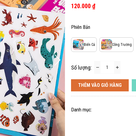
120.000 ₫
Phiên Bản
Biển Cả
Công Trường
Số lượng:
THÊM VÀO GIỎ HÀNG
Danh mục: