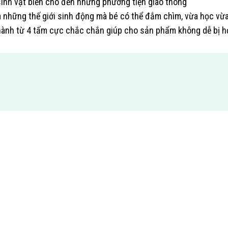
sinh vật biển cho đến những phương tiện giao thông
 ra những thế giới sinh động mà bé có thể đắm chìm, vừa học vừ
hành từ 4 tấm cực chắc chắn giúp cho sản phẩm không dễ bị 