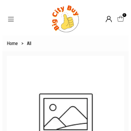
0
Home
>
All