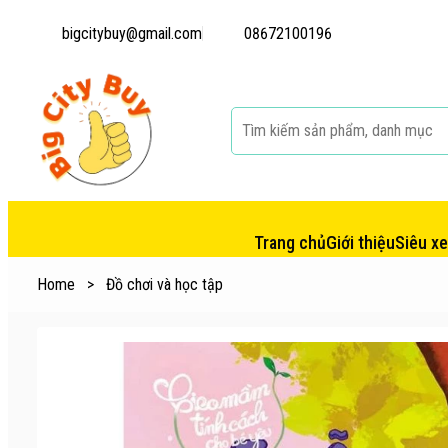
bigcitybuy@gmail.com
08672100196
Trang chủ
Giới thiệu
Siêu x
Home
>
Đồ chơi và học tập