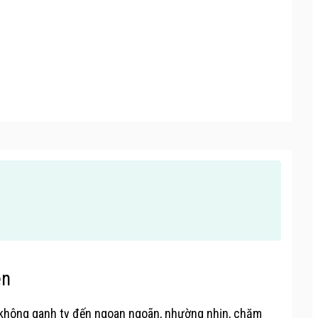
ện
, không ganh tỵ đến ngoan ngoãn, nhường nhịn, chăm