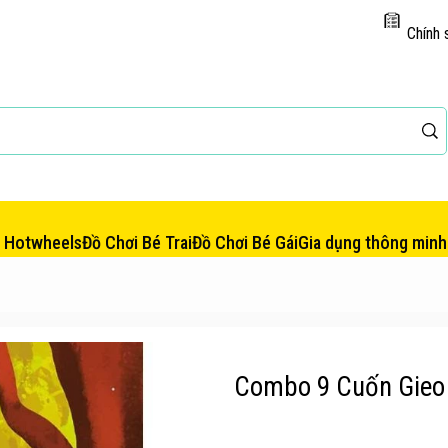
Chính 
e Hotwheels
Đồ Chơi Bé Trai
Đồ Chơi Bé Gái
Gia dụng thông minh
Combo 9 Cuốn Gieo