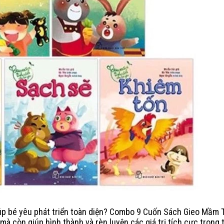
giúp bé yêu phát triển toàn diện? Combo 9 Cuốn Sách Gieo Mầm 
à còn giúp hình thành và rèn luyện các giá trị tích cực trong 