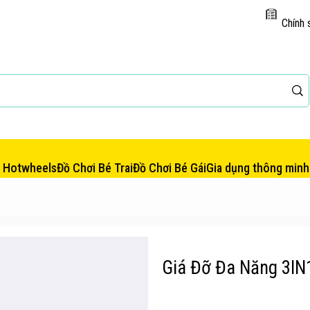
Chính 
e Hotwheels
Đồ Chơi Bé Trai
Đồ Chơi Bé Gái
Gia dụng thông minh
Giá Đỡ Đa Năng 3I