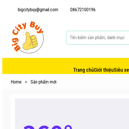
bigcitybuy@gmail.com
08672100196
Trang chủ
Giới thiệu
Siêu x
Home
>
Sản phẩm mới