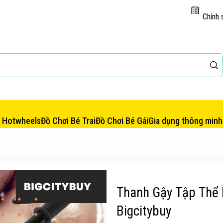
Chính 
e Hotwheels
Đồ Chơi Bé Trai
Đồ Chơi Bé Gái
Gia dụng thông minh
Thanh Gậy Tập Thể
Bigcitybuy