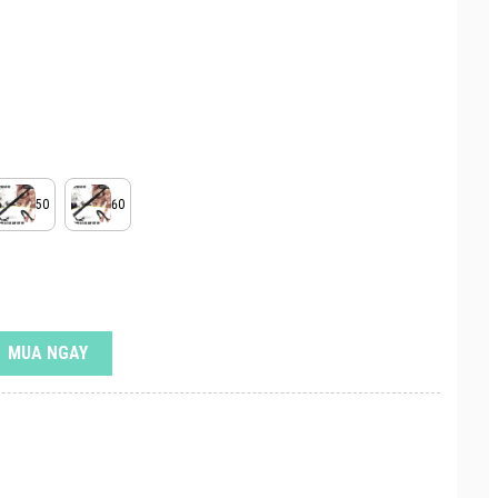
50
60
MUA NGAY