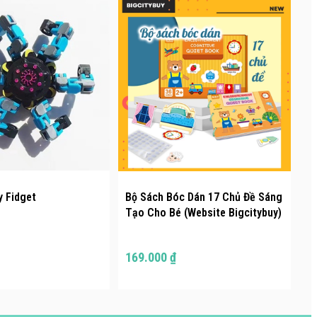
y Fidget
Bộ Sách Bóc Dán 17 Chủ Đề Sáng
Th
Tạo Cho Bé (Website Bigcitybuy)
1
169.000 ₫