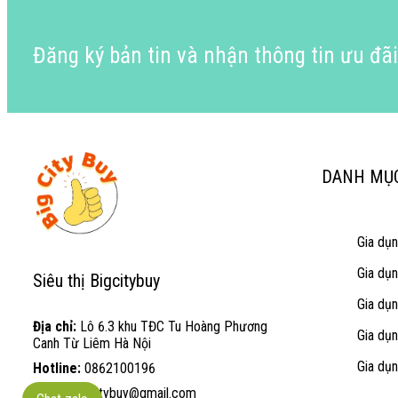
Đăng ký bản tin và nhận thông tin ưu đã
DANH MỤ
Gia dụ
Gia dụ
Siêu thị Bigcitybuy
Gia dụ
Địa chỉ:
Lô 6.3 khu TĐC Tu Hoàng Phương
Gia dụ
Canh Từ Liêm Hà Nội
Gia dụn
Hotline:
0862100196
Email:
bigcitybuy@gmail.com