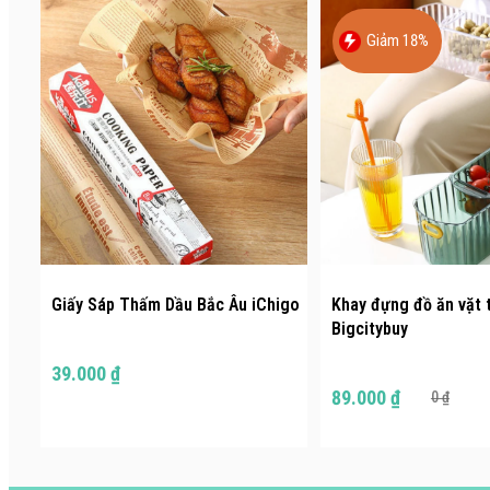
Giảm 18%
Giấy Sáp Thấm Dầu Bắc Âu iChigo
Khay đựng đồ ăn vặt t
Bigcitybuy
39.000 ₫
89.000 ₫
0 ₫