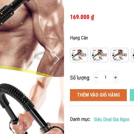
169.000 ₫
Hạng Cân
20
30
40
Số lượng:
THÊM VÀO GIỎ HÀNG
Danh mục:
Siêu Deal Giá Ngon