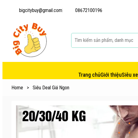
bigcitybuy@gmail.com
08672100196
Trang chủ
Giới thiệu
Siêu x
Home
>
Siêu Deal Giá Ngon