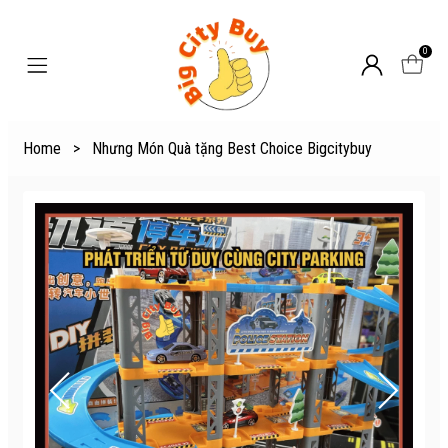
0
Home
>
Nhưng Món Quà tặng Best Choice Bigcitybuy