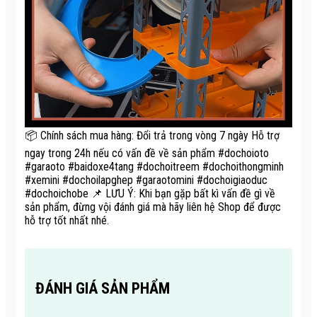
📦 Chính sách mua hàng: Đổi trả trong vòng 7 ngày Hỗ trợ
ngay trong 24h nếu có vấn đề về sản phẩm #dochoioto
#garaoto #baidoxe4tang #dochoitreem #dochoithongminh
#xemini #dochoilapghep #garaotomini #dochoigiaoduc
#dochoichobe 📌 LƯU Ý: Khi bạn gặp bất kì vấn đề gì về
sản phẩm, đừng vội đánh giá mà hãy liên hệ Shop để được
hỗ trợ tốt nhất nhé.
ĐÁNH GIÁ SẢN PHẨM