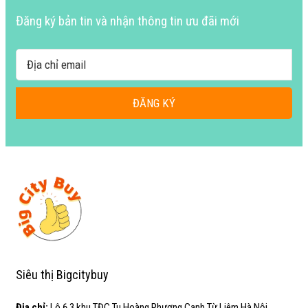
Đăng ký bản tin và nhận thông tin ưu đãi mới
ĐĂNG KÝ
Siêu thị Bigcitybuy
Địa chỉ:
Lô 6.3 khu TĐC Tu Hoàng Phương Canh Từ Liêm Hà Nội