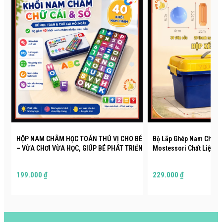
HỘP NAM CHÂM HỌC TOÁN THÚ VỊ CHO BÉ
Bộ Lắp Ghép Nam Châm 7
– VỪA CHƠI VỪA HỌC, GIÚP BÉ PHÁT TRIỂN
Mostessori Chất Liệu A
TƯ DUY MỖI NGÀY BigcityBuy 341HN
Tiện Lợi BigcityBuy Đồ 
199.000 ₫
229.000 ₫