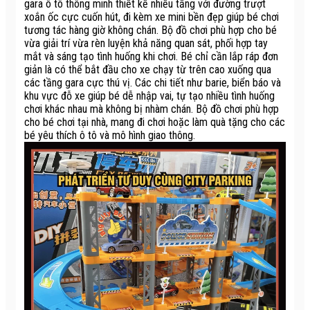
gara ô tô thông minh thiết kế nhiều tầng với đường trượt
xoắn ốc cực cuốn hút, đi kèm xe mini bền đẹp giúp bé chơi
tương tác hàng giờ không chán. Bộ đồ chơi phù hợp cho bé
vừa giải trí vừa rèn luyện khả năng quan sát, phối hợp tay
mắt và sáng tạo tình huống khi chơi. Bé chỉ cần lắp ráp đơn
giản là có thể bắt đầu cho xe chạy từ trên cao xuống qua
các tầng gara cực thú vị. Các chi tiết như barie, biển báo và
khu vực đỗ xe giúp bé dễ nhập vai, tự tạo nhiều tình huống
chơi khác nhau mà không bị nhàm chán. Bộ đồ chơi phù hợp
cho bé chơi tại nhà, mang đi chơi hoặc làm quà tặng cho các
bé yêu thích ô tô và mô hình giao thông.