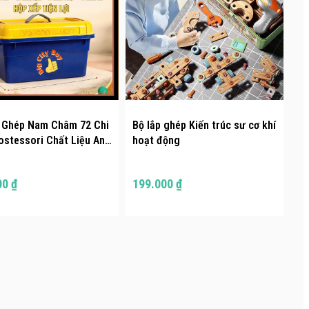
 Ghép Nam Châm 72 Chi
Bộ lắp ghép Kiến trúc sư cơ khí
ostessori Chất Liệu An
hoạt động
ộp Đựng Tiện Lợi
yBuy Đồ Chơi Cho Bé
00 ₫
199.000 ₫
G