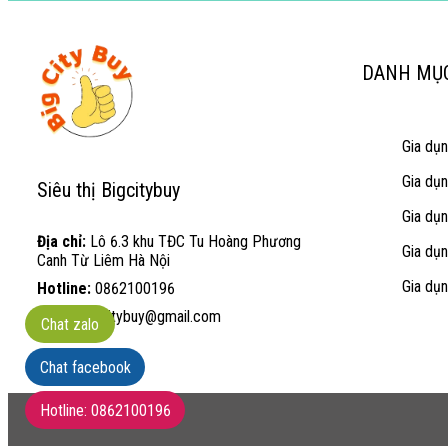
DANH MỤ
Gia dụ
Gia dụ
Siêu thị Bigcitybuy
Gia dụ
Địa chỉ:
Lô 6.3 khu TĐC Tu Hoàng Phương
Gia dụ
Canh Từ Liêm Hà Nội
Gia dụn
Hotline:
0862100196
Email:
bigcitybuy@gmail.com
Chat zalo
Chat facebook
Hotline: 0862100196