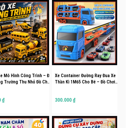
Xe Mô Hình Công Trình – Đủ
Xe Container Đường Ray Đua Xe
Trường Thu Nhỏ Đồ Chơi
Thần Kì 1M65 Cho Bé – Đồ Chơi
ng Cho Bé Bigcitybuy
Giải Trí Tăng Tư Duy Tương Tác
XCT
Thông Minh BigcityBuy 332XCDR
0 ₫
300.000 ₫