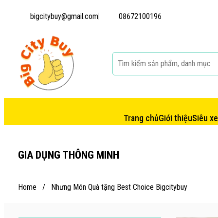
bigcitybuy@gmail.com
08672100196
Trang chủ
Giới thiệu
Siêu x
GIA DỤNG THÔNG MINH
Home
/
Nhưng Món Quà tặng Best Choice Bigcitybuy