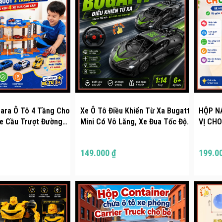
Gara Ô Tô 4 Tầng Cho
Xe Ô Tô Điều Khiển Từ Xa Bugatti
HỘP N
e Cầu Trượt Đường
Mini Có Vô Lăng, Xe Đua Tốc Độ
VỊ CHO
riển Tư Duy Sáng Tạo
Đồ Chơi Cho Bé Cực Ngầu
GIÚP B
gcityBuy 335BDX
BigcityBuy 337XOT
NGÀY B
149.000 ₫
199.0