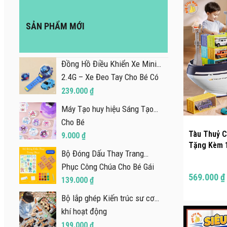
SẢN PHẨM MỚI
Đồng Hồ Điều Khiển Xe Mini
2.4G – Xe Đeo Tay Cho Bé Có
Đèn LED, Sạc USB Siêu Ngầu
239.000 ₫
301DH
Máy Tạo huy hiệu Sáng Tạo
Cho Bé
Tàu Thuỷ C
9.000 ₫
Tặng Kèm 1
Bộ Đóng Dấu Thay Trang
Chở Hàng S
Phục Công Chúa Cho Bé Gái
569.000 ₫
139.000 ₫
Bộ lắp ghép Kiến trúc sư cơ
khí hoạt động
199.000 ₫