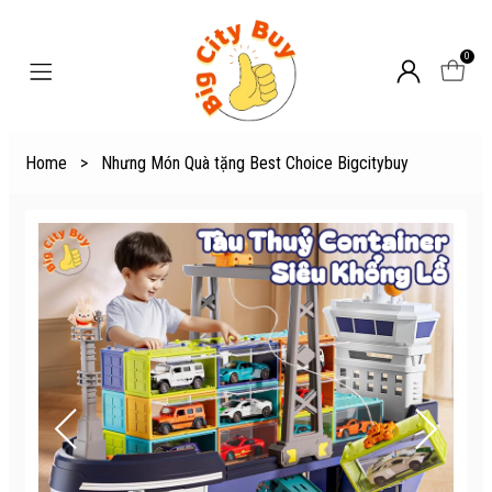
0
Home
>
Nhưng Món Quà tặng Best Choice Bigcitybuy