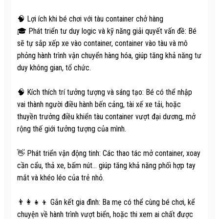
🧠 Lợi ích khi bé chơi với tàu container chở hàng
🎓 Phát triển tư duy logic và kỹ năng giải quyết vấn đề: Bé
sẽ tự sắp xếp xe vào container, container vào tàu và mô
phỏng hành trình vận chuyển hàng hóa, giúp tăng khả năng tư
duy không gian, tổ chức.
🧠 Kích thích trí tưởng tượng và sáng tạo: Bé có thể nhập
vai thành người điều hành bến cảng, tài xế xe tải, hoặc
thuyền trưởng điều khiển tàu container vượt đại dương, mở
rộng thế giới tưởng tượng của mình.
👋 Phát triển vận động tinh: Các thao tác mở container, xoay
cần cẩu, thả xe, bấm nút… giúp tăng khả năng phối hợp tay
mắt và khéo léo của trẻ nhỏ.
👨‍👩‍👧‍👦 Gắn kết gia đình: Ba mẹ có thể cùng bé chơi, kể
chuyện về hành trình vượt biển, hoặc thi xem ai chất được