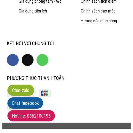
Gia dụng phòng tắm - wc
Chính sách tích điểm
Gia dụng tiện ích
Chính sách bảo mật
Hướng dẫn mua hàng
KẾT NỐI VỚI CHÚNG TÔI
PHƯƠNG THỨC THANH TOÁN
Chat zalo
Chat facebook
Hotline: 0862100196
© Bản quyền thuộc về
Pancake
| Cung cấp bởi
Pancake Việt Nam