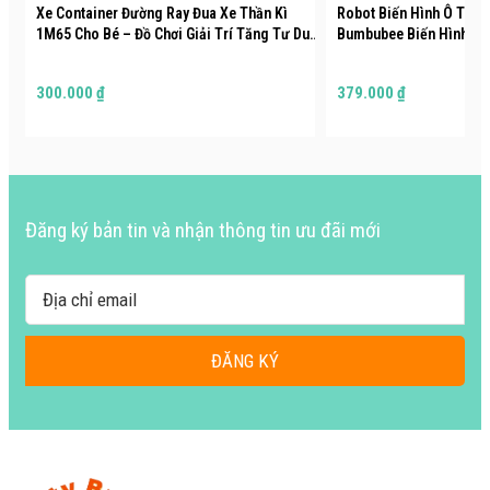
Xe Container Đường Ray Đua Xe Thần Kì
Robot Biến Hình Ô Tô T
1M65 Cho Bé – Đồ Chơi Giải Trí Tăng Tư Duy
Bumbubee Biến Hình 2 
Tương Tác Thông Minh BigcityBuy 332XCDR
Robot Chiến Binh Đồ Chơ
340RB
300.000 ₫
379.000 ₫
Đăng ký bản tin và nhận thông tin ưu đãi mới
ĐĂNG KÝ