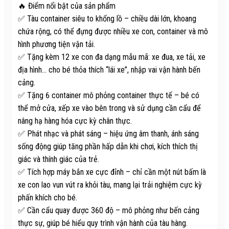
🔥 Điểm nổi bật của sản phẩm
✅ Tàu container siêu to khổng lồ – chiều dài lớn, khoang
chứa rộng, có thể đựng được nhiều xe con, container và mô
hình phương tiện vận tải.
✅ Tặng kèm 12 xe con đa dạng mẫu mã: xe đua, xe tải, xe
địa hình… cho bé thỏa thích “lái xe”, nhập vai vận hành bến
cảng.
✅ Tặng 6 container mô phỏng container thực tế – bé có
thể mở cửa, xếp xe vào bên trong và sử dụng cần cẩu để
nâng hạ hàng hóa cực kỳ chân thực.
✅ Phát nhạc và phát sáng – hiệu ứng âm thanh, ánh sáng
sống động giúp tăng phần hấp dẫn khi chơi, kích thích thị
giác và thính giác của trẻ.
✅ Tích hợp máy bắn xe cực đỉnh – chỉ cần một nút bấm là
xe con lao vun vút ra khỏi tàu, mang lại trải nghiệm cực kỳ
phấn khích cho bé.
✅ Cần cẩu quay được 360 độ – mô phỏng như bến cảng
thực sự, giúp bé hiểu quy trình vận hành của tàu hàng.