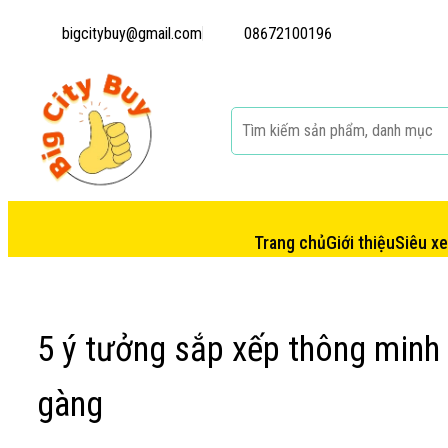
bigcitybuy@gmail.com
08672100196
Trang chủ
Giới thiệu
Siêu x
5 ý tưởng sắp xếp thông minh
gàng