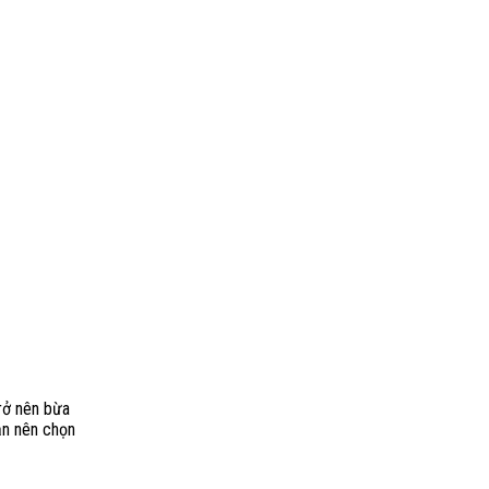
rở nên bừa
ạn nên chọn