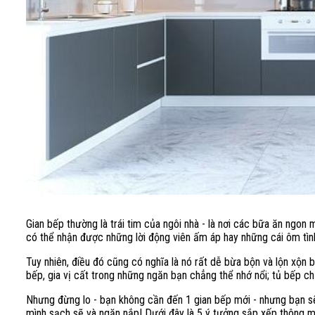
Gian bếp thường là trái tim của ngôi nhà - là nơi các bữa ăn ngon m
có thể nhận được những lời động viên ấm áp hay những cái ôm tìn
Tuy nhiên, điều đó cũng có nghĩa là nó rất dễ bừa bộn và lộn xộn 
bếp, gia vị cất trong những ngăn bạn chẳng thể nhớ nổi; tủ bếp ch
Nhưng đừng lo - bạn không cần đến 1 gian bếp mới - nhưng bạn sẽ
mình sạch sẽ và ngăn nắp! Dưới đây là 5 ý tưởng sắp xếp thông m