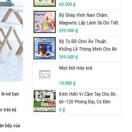
Giọng Nói Tiếng Việt Đèn LED
60.000 ₫
Tương Tác Thông Minh
Bộ Ghép Hình Nam Châm
BigcityBuy 338DCN
Magnetic Lấp Lánh 36 Chi Tiết
Xếp Hình Lắp Ráp Phát Triển
299.000 ₫
Tư Duy Cho Bé BigcityBuy
Bộ To Đồ Chơi Ảo Thuật
344BGH
Khổng Lồ Thông Minh Cho Bé
Set 10 Đạo Cụ Biểu Diễn Ma
399.000 ₫
Thuật, Kèm Sách Hướng Dẫn
Mực bút máy xoá
Chi Tiết BigcityBuy 343AT
10.000 ₫
 là nơi bạn
Kính Hiển Vi Cầm Tay Cho Bé,
60–120 Phóng Đại, Có Đèn
Trắng Tím Tặng Kẹp Điện
0 ₫
n trên kệ
Thoại Khám, Phá Thế Giới
349KH
căn bếp của