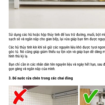
Sử dụng các hũ hoặc hộp thủy tinh để lưu trữ đường, muối, bột mì
sạch sẽ và ngăn nắp cho gian bếp, lại vừa giúp bạn tìm được nguy
Các hũ thủy tinh kín khí sẽ giữ các nguyên liệu khô được tươi ng
góc tủ. Nó cũng giúp giảm thiểu sự lộn xộn và giúp bạn dễ dàng m
hình thù kỳ lạ.
Bạn chỉ cần in các nhãn dán tên nguyên liệu và ngày hết hạn, sau đ
gọn gàng và ngăn nắp của mình.
3. Đổ nước rửa chén trong các chai đồng