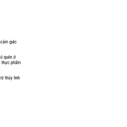
o cảm giác
bỏ quên ở
ng thực phẩm
rữ thủy tinh