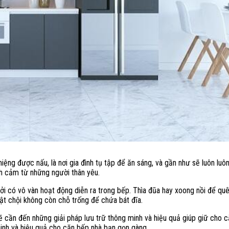
iệng được nấu, là nơi gia đình tụ tập để ăn sáng, và gần như sẽ luôn luôn
h cảm từ những người thân yêu.
bởi có vô vàn hoạt động diễn ra trong bếp. Thìa đũa hay xoong nồi để quê
ật chội không còn chỗ trống để chứa bát đĩa.
 cần đến những giải pháp lưu trữ thông minh và hiệu quả giúp giữ cho 
inh và hiệu quả cho căn bếp nhà bạn gọn gàng.