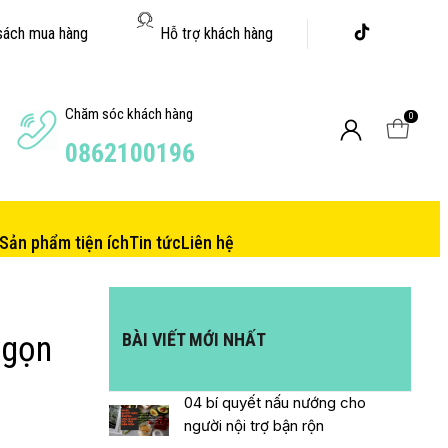
sách mua hàng
Hỗ trợ khách hàng
Chăm sóc khách hàng
0
0862100196
Sản phẩm tiện ích
Tin tức
Liên hệ
BÀI VIẾT MỚI NHẤT
 gọn
04 bí quyết nấu nướng cho
người nội trợ bận rộn