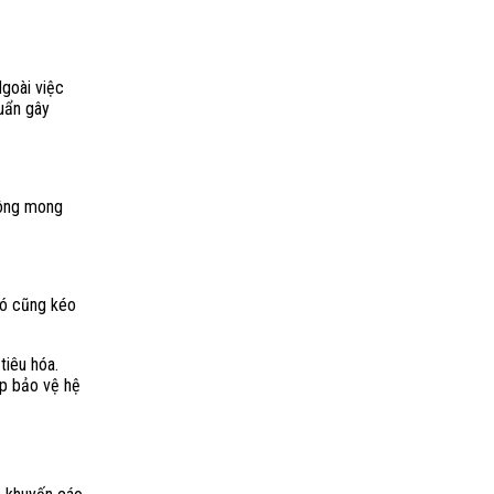
Ngoài việc
huẩn gây
hông mong
nó cũng kéo
tiêu hóa.
úp bảo vệ hệ