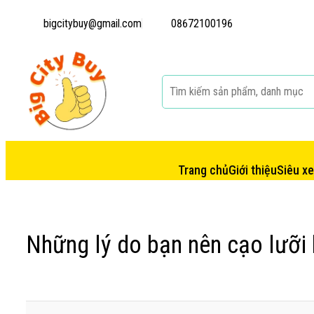
bigcitybuy@gmail.com
08672100196
Trang chủ
Giới thiệu
Siêu x
Những lý do bạn nên cạo lưỡi h