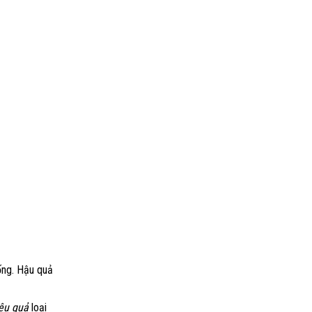
uống. Hậu quả
ệu quả
loại