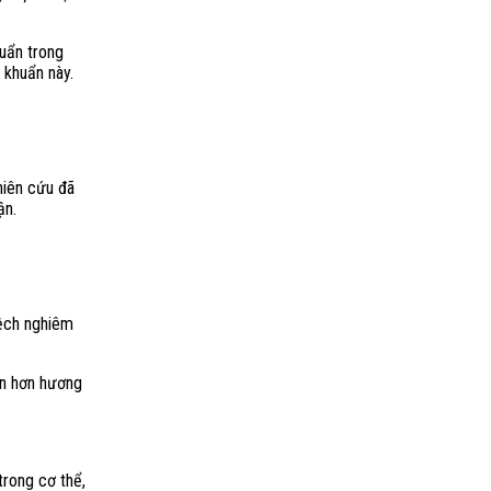
uẩn trong
 khuẩn này.
hiên cứu đã
ận.
lệch nghiêm
ẹn hơn hương
trong cơ thể,