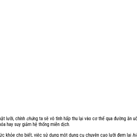
ặt lưỡi, chính
chú
ng ta sẽ vô tình hấp thu lại vào cơ thể qua đường ăn 
 hóa hay suy giảm hệ thống miễn dịch.
ức khỏe cho biết, việc sử dụng một dụng cụ chuyên cạo lưỡi đem lại
hi