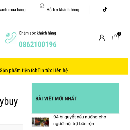
sách mua hàng
Hỗ trợ khách hàng
Chăm sóc khách hàng
0
0862100196
Sản phẩm tiện ích
Tin tức
Liên hệ
BÀI VIẾT MỚI NHẤT
tybuy
04 bí quyết nấu nướng cho
người nội trợ bận rộn