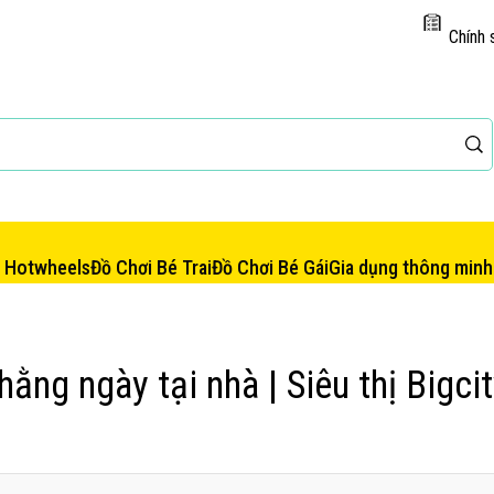
Chính 
e Hotwheels
Đồ Chơi Bé Trai
Đồ Chơi Bé Gái
Gia dụng thông minh
ằng ngày tại nhà | Siêu thị Bigci