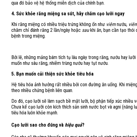
qua đó bảo vệ hệ thống miễn dịch của chính bạn.
4. Sức khỏe răng miệng sa sút, hãy chăm cạo lưỡi ngay
Khi răng miệng có nhiều triệu trứng không ổn như
viêm
nướu,
viê
chăm chỉ đánh răng 2 lần/ngày hoặc
sau
khi ăn, bạn cần tạo thói
bệnh trong miệng.
Bởi lẽ, những mảng bám tích tụ lâu ngày trong răng, nướu hay lưỡ
muốn như sâu răng, nhiễm trùng nướu hay tụt nướu.
5. Bạn muốn cải thiện sức khỏe tiêu hóa
Hệ tiêu hóa ảnh hưởng rất nhiều bởi con đường ăn uống. Khi miệng
theo nhiều chứng bệnh liên quan.
Do đó, cạo lưỡi sẽ làm sạch bề mặt lưỡi, bộ phận tiếp xúc nhiều v
Chưa kể cạo lưỡi còn kích thích sản sinh nước bọt và agni (năng l
tiêu hóa luôn khỏe mạnh.
Cạo lưỡi sao cho đúng và
hiệu quả
?