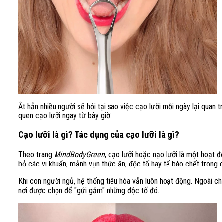
Ắt hẳn nhiều người sẽ hỏi tại sao việc cạo lưỡi mỗi ngày lại quan 
quen cạo lưỡi ngay từ bây giờ.
Cạo lưỡi là gì? Tác dụng của cạo lưỡi là gì?
Theo trang
MindBodyGreen
, cạo lưỡi hoặc nạo lưỡi là một hoạt 
bỏ các vi khuẩn, mảnh vụn thức ăn, độc tố hay tế bào chết trong c
Khi con người ngủ, hệ thống tiêu hóa vẫn luôn hoạt động. Ngoài ch
nơi được chọn để "gửi gắm" những độc tố đó.