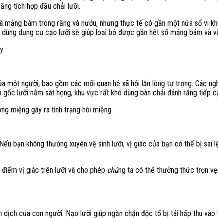
răng tích hợp đầu chải lưỡi.
và mảng bám trong răng và nướu, nhưng thực tế có gần một nửa số vi kh
c dùng dụng cụ cạo lưỡi sẽ giúp loại bỏ được gần hết số mảng bám và vi
y:
ủa một người, bao gồm các mối quan hệ xã hội lẫn lòng tự trọng. Các ng
n gốc lưỡi nằm sát họng, khu vực rất khó dùng bàn chải đánh răng tiếp c
ờng miệng gây ra tình trạng hôi miệng .
Nếu bạn không thường xuyên vệ sinh lưỡi, vị giác của bạn có thể bị sai 
c điểm vị giác trên lưỡi và cho phép
chú
ng ta có thể thưởng thức trọn v
ễn dịch của con người. Nạo lưỡi giúp ngăn chặn độc tố bị tái hấp thu vào 