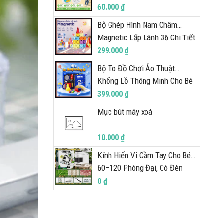
Giọng Nói Tiếng Việt Đèn LED
60.000 ₫
Tương Tác Thông Minh
Bộ Ghép Hình Nam Châm
BigcityBuy 338DCN
Magnetic Lấp Lánh 36 Chi Tiết
Xếp Hình Lắp Ráp Phát Triển
299.000 ₫
Tư Duy Cho Bé BigcityBuy
Bộ To Đồ Chơi Ảo Thuật
344BGH
Khổng Lồ Thông Minh Cho Bé
Set 10 Đạo Cụ Biểu Diễn Ma
399.000 ₫
Thuật, Kèm Sách Hướng Dẫn
Mực bút máy xoá
Chi Tiết BigcityBuy 343AT
10.000 ₫
Kính Hiển Vi Cầm Tay Cho Bé,
60–120 Phóng Đại, Có Đèn
Trắng Tím Tặng Kẹp Điện
0 ₫
Thoại Khám, Phá Thế Giới
349KH