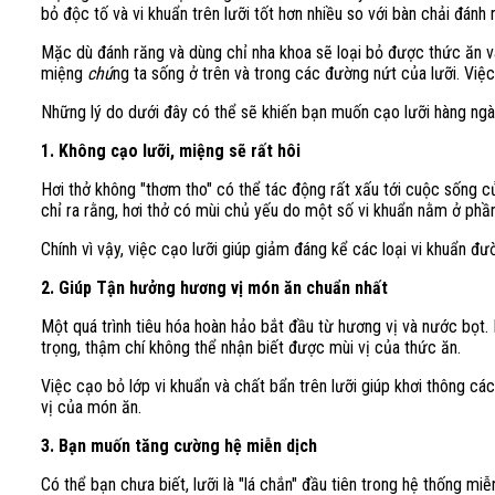
bỏ độc tố và vi khuẩn trên lưỡi tốt hơn nhiều so với bàn chải đánh 
Mặc dù đánh răng và dùng chỉ nha khoa sẽ loại bỏ được thức ăn 
miệng
chú
ng ta sống ở trên và trong các đường nứt của lưỡi. Việ
Những lý do dưới đây có thể sẽ khiến bạn muốn cạo lưỡi hàng ngà
1. Không cạo lưỡi, miệng sẽ rất hôi
Hơi thở không "thơm tho" có thể tác động rất xấu tới cuộc sống c
chỉ ra rằng, hơi thở có mùi chủ yếu do một số vi khuẩn nằm ở phầ
Chính vì vậy, việc cạo lưỡi giúp giảm đáng kể các loại vi khuẩn đư
2. Giúp Tận hưởng hương vị món ăn chuẩn nhất
Một quá trình tiêu hóa hoàn hảo bắt đầu từ hương vị và nước bọt. 
trọng, thậm chí không thể nhận biết được mùi vị của thức ăn.
Việc cạo bỏ lớp vi khuẩn và chất bẩn trên lưỡi giúp khơi thông cá
vị của món ăn.
3. Bạn muốn tăng cường hệ miễn dịch
Có thể bạn chưa biết, lưỡi là "lá chắn" đầu tiên trong hệ thống mi