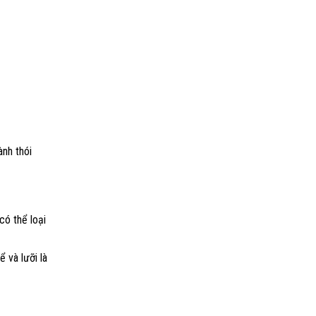
ành thói
có thể loại
 và lưỡi là