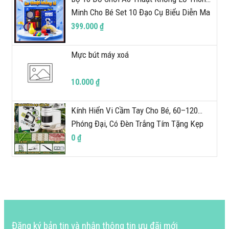
Minh Cho Bé Set 10 Đạo Cụ Biểu Diễn Ma
Thuật, Kèm Sách Hướng Dẫn Chi Tiết
399.000 ₫
BigcityBuy 343AT
Mực bút máy xoá
10.000 ₫
Kính Hiển Vi Cầm Tay Cho Bé, 60–120
Phóng Đại, Có Đèn Trắng Tím Tặng Kẹp
Điện Thoại Khám, Phá Thế Giới 349KH
0 ₫
Đăng ký bản tin và nhận thông tin ưu đãi mới