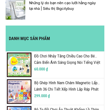
Những lý do bạn nên cạo lưỡi hằng ngày
tại nhà | Siêu thị Bigcitybuy
DANH MỤC SẢN PHẨM
Đồ Chơi Nhảy Tăng Chiều Cao Cho Bé
Cảm Biến Ánh Sáng Giọng Nói Tiếng Việt
Đèn LED Tương Tác Thông Minh
60.000 ₫
BigcityBuy 338DCN
Bộ Ghép Hình Nam Châm Magnetic Lấp
Lánh 36 Chi Tiết Xếp Hình Lắp Ráp Phát
Triển Tư Duy Cho Bé BigcityBuy 344BGH
299.000 ₫
Bộ To Đồ Chơi Ảo Thuật Khổng Lồ Thông